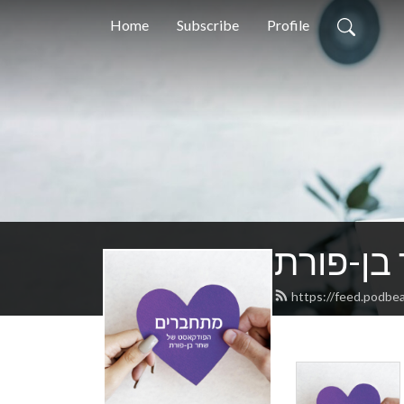
Home
Subscribe
Profile
בן-פורת
https://feed.podbe