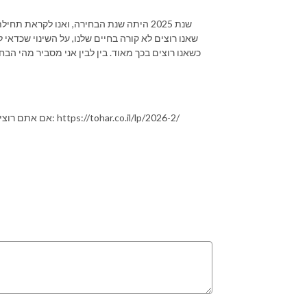
שנת 2025 היתה שנת הבחירה, ואנו לקראת ת
שאנו רוצים לא קורה בחיים שלנו, על השינוי שכדאי לנ
כשאנו רוצים בכך מאוד. בין לבין אני מסביר מהי ה
אם אתם רוצים לקחת חלק במפגש התקשור השנתי, שיתקיים ב-1.1.26 (בזום) היכנסו לכאן: https://tohar.co.il/lp/2026-2/