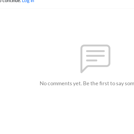
o continue.
Log in
No comments yet. Be the first to say so