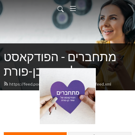
מתחברים - הפודקאסט
של שחר בן-פורת
https://feed.podbean.com/ShaharBenPorath/feed.xml