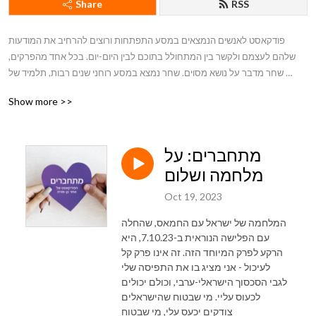
Share
RSS
פודקאסט לאנשים הנמצאים במסע התפתחות ורוצים להרחיב את המודעות 
שלהם לעצמם ולקשר בין המתחולל בתוכם לבין היום-יום. בכל אחד מהפרקים, 
שחר מדבר על נושא מסוים. שחר נמצא במסע רוחני שנים רבות, תלמיד של 
המורה הרוחנית ורדה דרור. הוא מתקשר את קבוצת טוהר, מנחה סדנאות 
Show more >>
להתפתחות אישית וללימוד תקשור, ומטפל באנשים. הוא נשוי ואב לשישה ספרים. 

האתר של שחר - www.tohar.co.il
מתחברים: על
מלחמה ושלום
Oct 19, 2023
המלחמה של ישראל עם החמאס, שהחלה
עם הפלישה הנוראית ב-7.10.23, היא
הרקע לפרק המיוחד הזה. זה אינו פרק קל
לעיכול - אני מציג בו את התפיסה שלי
לגבי הסכסוך הישראלי-ערבי, וכולם יכולים
לכעוס עליי. מי שבטוח שהישראלים
צודקים יכעס עלי, מי שבטוח